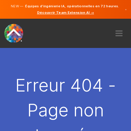
NEW —
Équipes d’ingénierie IA, opérationnelles en 72 heures.
×
Découvrir Team Extension AI →
Français
Anglais
À PROPOS DE NOUS
COMPÉTENCE
COMMENT ÇA MARCHE?
CARRIÈRES
Erreur 404 -
ENGAGER
FRANCE
Page non
FR
DÉMARRER