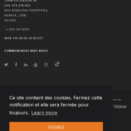
TEAM EXTENSION SA
CHE-415.476.402
RUE RODOLPHE-TOEPFFER 8,
GENÈVE
,
1206
SUISSE
+1 650 297 6550
MON-FRI 09:00-18:00 EET
COMMUNIQUEZ AVEC NOUS
Ce site contient des cookies. Fermez cette
© Droits d'auteur
2026
Team Extension SA France
- Tous les droits sont réservés
notification et elle sera fermée pour
Changelog
● En utilisant ce site, vous acceptez nos
Conditions d'utilisation
et
Politique
toujours.
Learn more
de confidentialité
FERMER