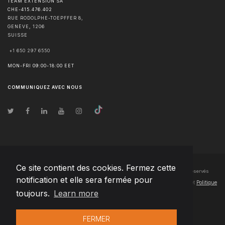
TEAM EXTENSION SA
CHE-415.476.402
RUE RODOLPHE-TOEPFFER 8,
GENÈVE
,
1206
SUISSE
+1 650 297 6550
MON-FRI 09:00-18:00 EET
COMMUNIQUEZ AVEC NOUS
Ce site contient des cookies. Fermez cette
© Droits d'auteur
2026
Team Extension SA France
- Tous les droits sont réservés
notification et elle sera fermée pour
Changelog
● En utilisant ce site, vous acceptez nos
Conditions d'utilisation
et
Politique
toujours.
Learn more
de confidentialité
FERMER