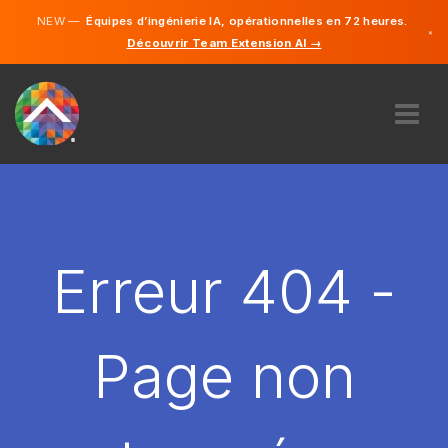
NEW —
Équipes d’ingénierie IA, opérationnelles en 72 heures.
×
Découvrir Team Extension AI →
Français
Anglais
À PROPOS DE NOUS
COMPÉTENCE
COMMENT ÇA MARCHE?
CARRIÈRES
Erreur 404 -
ENGAGER
FRANCE
Page non
FR
DÉMARRER