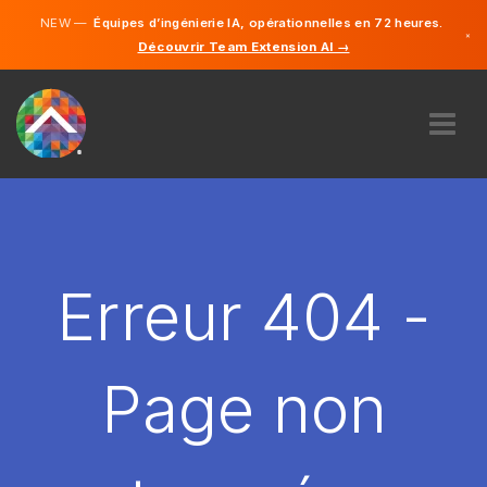
NEW —
Équipes d’ingénierie IA, opérationnelles en 72 heures.
×
Découvrir Team Extension AI →
Français
Anglais
À PROPOS DE NOUS
COMPÉTENCE
COMMENT ÇA MARCHE?
CARRIÈRES
Erreur 404 -
ENGAGER
FRANCE
Page non
FR
DÉMARRER