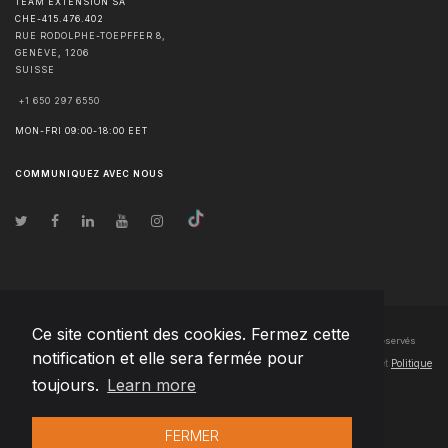
TEAM EXTENSION SA
CHE-415.476.402
RUE RODOLPHE-TOEPFFER 8,
GENÈVE
,
1206
SUISSE
+1 650 297 6550
MON-FRI 09:00-18:00 EET
COMMUNIQUEZ AVEC NOUS
Ce site contient des cookies. Fermez cette
© Droits d'auteur
2026
Team Extension SA France
- Tous les droits sont réservés
notification et elle sera fermée pour
Changelog
● En utilisant ce site, vous acceptez nos
Conditions d'utilisation
et
Politique
toujours.
Learn more
de confidentialité
FERMER