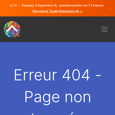
NEW —
Équipes d’ingénierie IA, opérationnelles en 72 heures.
×
Découvrir Team Extension AI →
Français
Anglais
À PROPOS DE NOUS
COMPÉTENCE
COMMENT ÇA MARCHE?
CARRIÈRES
Erreur 404 -
ENGAGER
FRANCE
Page non
FR
DÉMARRER