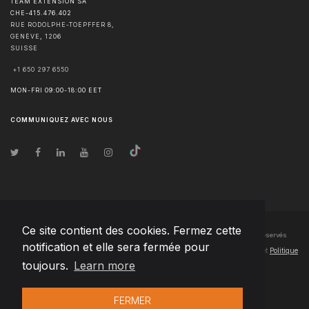
TEAM EXTENSION SA
CHE-415.476.402
RUE RODOLPHE-TOEPFFER 8,
GENÈVE
,
1206
SUISSE
+1 650 297 6550
MON-FRI 09:00-18:00 EET
COMMUNIQUEZ AVEC NOUS
Ce site contient des cookies. Fermez cette
© Droits d'auteur
2026
Team Extension SA France
- Tous les droits sont réservés
notification et elle sera fermée pour
Changelog
● En utilisant ce site, vous acceptez nos
Conditions d'utilisation
et
Politique
toujours.
Learn more
de confidentialité
FERMER