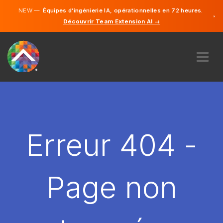
NEW —
Équipes d’ingénierie IA, opérationnelles en 72 heures.
×
Découvrir Team Extension AI →
Français
Anglais
À PROPOS DE NOUS
COMPÉTENCE
COMMENT ÇA MARCHE?
CARRIÈRES
Erreur 404 -
ENGAGER
FRANCE
Page non
FR
DÉMARRER