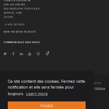
TEAM EXTENSION SA
CHE-415.476.402
RUE RODOLPHE-TOEPFFER 8,
GENÈVE
,
1206
SUISSE
+1 650 297 6550
MON-FRI 09:00-18:00 EET
COMMUNIQUEZ AVEC NOUS
Ce site contient des cookies. Fermez cette
© Droits d'auteur
2026
Team Extension SA France
- Tous les droits sont réservés
notification et elle sera fermée pour
Changelog
● En utilisant ce site, vous acceptez nos
Conditions d'utilisation
et
Politique
toujours.
Learn more
de confidentialité
FERMER