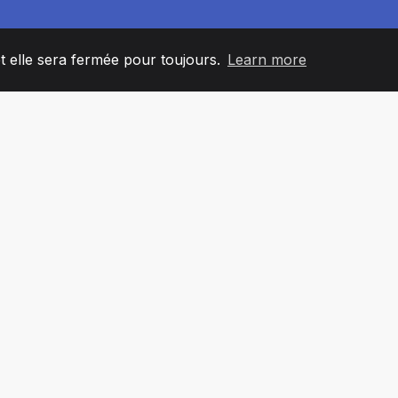
et elle sera fermée pour toujours.
Learn more
60
+36
7
L'ÉQUIPE
COUNTRIES
BUREA