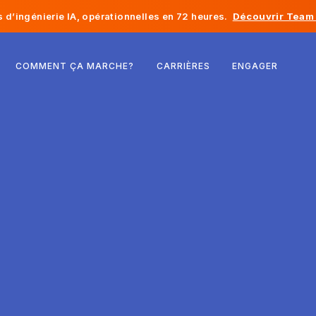
d’ingénierie IA, opérationnelles en 72 heures.
Découvrir Team 
Belgique
COMMENT ÇA MARCHE?
CARRIÈRES
ENGAGER
France
Irlande
Pays-Bas
Suisse
États-Unis
Bosnie-Herzégovine
Estonie
Lettonie
Moldavie