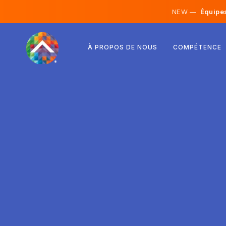
NEW —
Équipes 
Autriche
À PROPOS DE NOUS
COMPÉTENCE
Finlande
Islande
Luxembourg
Suède
Royaume-Uni
Albanie
Tchéquie
Hongrie
Macédoine du Nord