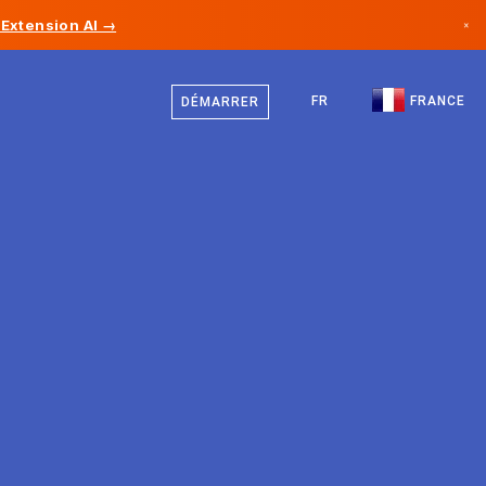
Extension AI →
×
Français
Canada
Anglais
FR
FRANCE
DÉMARRER
Allemagne
Liechtenstein
Norvège
Japon
Bulgarie
Croatie
Lituanie
Monténégro