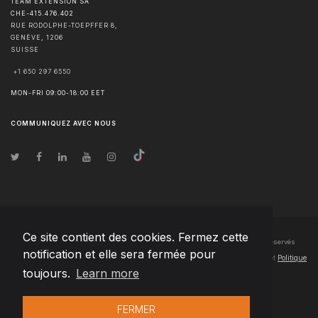
TEAM EXTENSION SA
CHE-415.476.402
RUE RODOLPHE-TOEPFFER 8,
GENÈVE
,
1206
SUISSE
+1 650 297 6550
MON-FRI 09:00-18:00 EET
COMMUNIQUEZ AVEC NOUS
Ce site contient des cookies. Fermez cette
© Droits d'auteur
2026
Team Extension SA France
- Tous les droits sont réservés
notification et elle sera fermée pour
Changelog
● En utilisant ce site, vous acceptez nos
Conditions d'utilisation
et
Politique
toujours.
Learn more
de confidentialité
FERMER