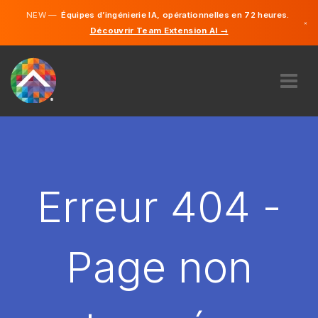
NEW —
Équipes d’ingénierie IA, opérationnelles en 72 heures.
×
Découvrir Team Extension AI →
Français
Anglais
À PROPOS DE NOUS
COMPÉTENCE
COMMENT ÇA MARCHE?
CARRIÈRES
Erreur 404 -
ENGAGER
FRANCE
Page non
FR
DÉMARRER