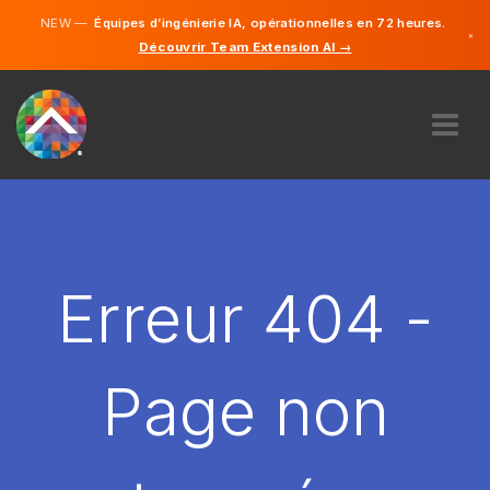
NEW —
Équipes d’ingénierie IA, opérationnelles en 72 heures.
×
Découvrir Team Extension AI →
Français
Anglais
À PROPOS DE NOUS
COMPÉTENCE
COMMENT ÇA MARCHE?
CARRIÈRES
Erreur 404 -
ENGAGER
FRANCE
Page non
FR
DÉMARRER