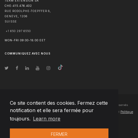
TEAM EXTENSION SA
CHE-415.476.402
RUE RODOLPHE-TOEPFFER 8,
GENÈVE
,
1206
SUISSE
+1 650 297 6550
MON-FRI 09:00-18:00 EET
COMMUNIQUEZ AVEC NOUS
Ce site contient des cookies. Fermez cette
© Droits d'auteur
2026
Team Extension SA France
- Tous les droits sont réservés
notification et elle sera fermée pour
Changelog
● En utilisant ce site, vous acceptez nos
Conditions d'utilisation
et
Politique
toujours.
Learn more
de confidentialité
FERMER