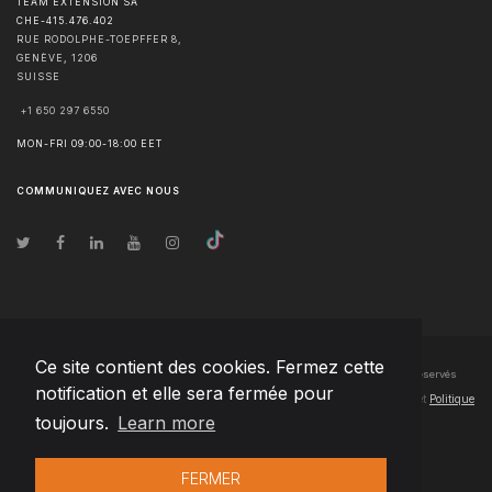
TEAM EXTENSION SA
CHE-415.476.402
RUE RODOLPHE-TOEPFFER 8,
GENÈVE
,
1206
SUISSE
+1 650 297 6550
MON-FRI 09:00-18:00 EET
COMMUNIQUEZ AVEC NOUS
Ce site contient des cookies. Fermez cette
© Droits d'auteur
2026
Team Extension SA France
- Tous les droits sont réservés
notification et elle sera fermée pour
Changelog
● En utilisant ce site, vous acceptez nos
Conditions d'utilisation
et
Politique
toujours.
Learn more
de confidentialité
FERMER