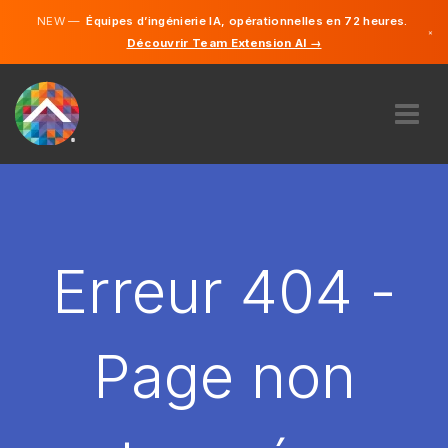
NEW —
Équipes d’ingénierie IA, opérationnelles en 72 heures.
×
Découvrir Team Extension AI →
Français
Anglais
À PROPOS DE NOUS
COMPÉTENCE
COMMENT ÇA MARCHE?
CARRIÈRES
Erreur 404 -
ENGAGER
FRANCE
Page non
FR
DÉMARRER