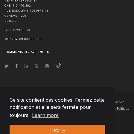
TEAM EXTENSION SA
CHE-415.476.402
RUE RODOLPHE-TOEPFFER 8,
GENÈVE
,
1206
SUISSE
+1 650 297 6550
MON-FRI 09:00-18:00 EET
COMMUNIQUEZ AVEC NOUS
Ce site contient des cookies. Fermez cette
© Droits d'auteur
2026
Team Extension SA France
- Tous les droits sont réservés
notification et elle sera fermée pour
Changelog
● En utilisant ce site, vous acceptez nos
Conditions d'utilisation
et
Politique
toujours.
Learn more
de confidentialité
FERMER