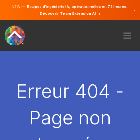
NEW —
Équipes d’ingénierie IA, opérationnelles en 72 heures.
×
Découvrir Team Extension AI →
Français
Anglais
À PROPOS DE NOUS
COMPÉTENCE
COMMENT ÇA MARCHE?
CARRIÈRES
Erreur 404 -
ENGAGER
FRANCE
Page non
FR
DÉMARRER