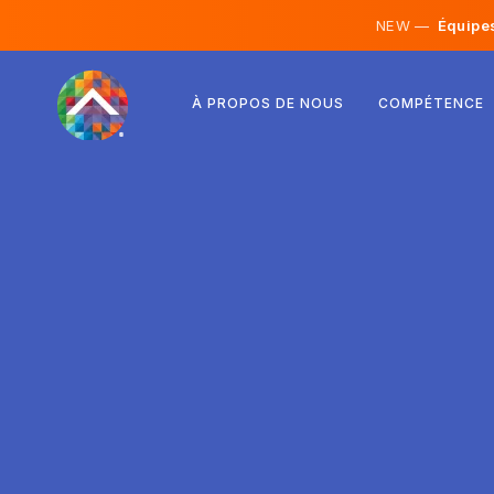
NEW —
Équipes 
Autriche
À PROPOS DE NOUS
COMPÉTENCE
Finlande
Islande
Luxembourg
Suède
Royaume-Uni
Albanie
Tchéquie
Hongrie
Macédoine du Nord