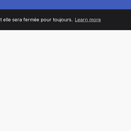
et elle sera fermée pour toujours.
Learn more
60
+36
7
L'ÉQUIPE
COUNTRIES
BUREA