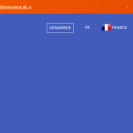
Extension AI →
×
Français
Canada
Anglais
FR
FRANCE
DÉMARRER
Allemagne
Liechtenstein
Norvège
Japon
Bulgarie
Croatie
Lituanie
Monténégro