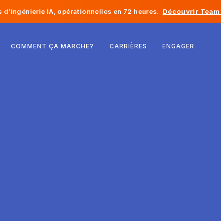
d’ingénierie IA, opérationnelles en 72 heures.
Découvrir Team 
Belgique
COMMENT ÇA MARCHE?
CARRIÈRES
ENGAGER
France
Irlande
Pays-Bas
Suisse
États-Unis
Bosnie-Herzégovine
Estonie
Lettonie
Moldavie