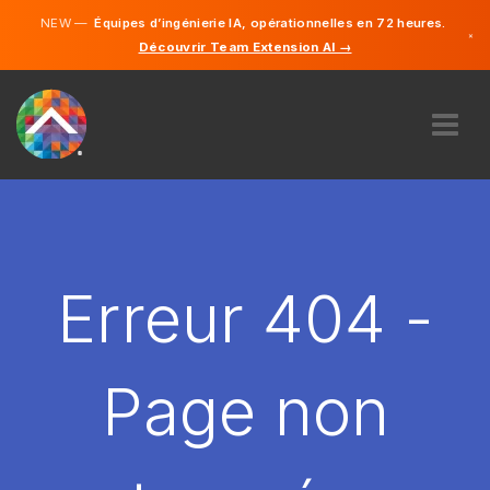
NEW —
Équipes d’ingénierie IA, opérationnelles en 72 heures.
×
Découvrir Team Extension AI →
Français
Anglais
À PROPOS DE NOUS
COMPÉTENCE
COMMENT ÇA MARCHE?
CARRIÈRES
Erreur 404 -
ENGAGER
FRANCE
Page non
FR
DÉMARRER