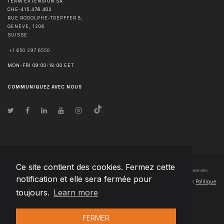
TEAM EXTENSION SA
CHE-415.476.402
RUE RODOLPHE-TOEPFFER 8,
GENÈVE
,
1206
SUISSE
+1 650 297 6550
MON-FRI 09:00-18:00 EET
COMMUNIQUEZ AVEC NOUS
Ce site contient des cookies. Fermez cette
© Droits d'auteur
2026
Team Extension SA France
- Tous les droits sont réservés
notification et elle sera fermée pour
Changelog
● En utilisant ce site, vous acceptez nos
Conditions d'utilisation
et
Politique
toujours.
Learn more
de confidentialité
FERMER