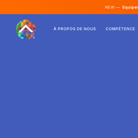
NEW —
Équipes 
Autriche
À PROPOS DE NOUS
COMPÉTENCE
Finlande
Islande
Luxembourg
Suède
Royaume-Uni
Albanie
Tchéquie
Hongrie
Macédoine du Nord