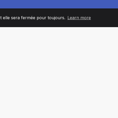
et elle sera fermée pour toujours.
Learn more
60
+36
7
L'ÉQUIPE
COUNTRIES
BUREA