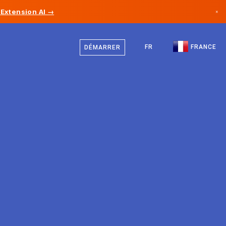
Extension AI →
×
Français
Canada
Anglais
FR
FRANCE
DÉMARRER
Allemagne
Liechtenstein
Norvège
Japon
Bulgarie
Croatie
Lituanie
Monténégro