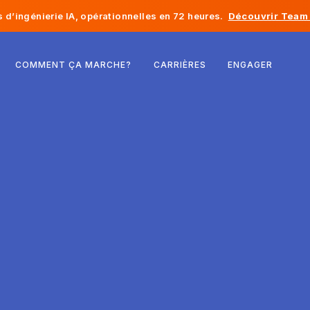
d’ingénierie IA, opérationnelles en 72 heures.
Découvrir Team 
Belgique
COMMENT ÇA MARCHE?
CARRIÈRES
ENGAGER
France
Irlande
Pays-Bas
Suisse
États-Unis
Bosnie-Herzégovine
Estonie
Lettonie
Moldavie