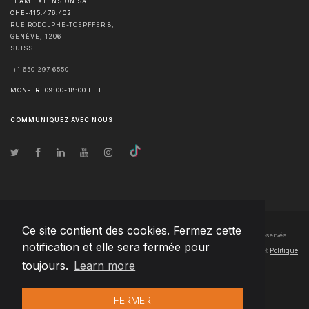
TEAM EXTENSION SA
CHE-415.476.402
RUE RODOLPHE-TOEPFFER 8,
GENÈVE
,
1206
SUISSE
+1 650 297 6550
MON-FRI 09:00-18:00 EET
COMMUNIQUEZ AVEC NOUS
Ce site contient des cookies. Fermez cette
© Droits d'auteur
2026
Team Extension SA France
- Tous les droits sont réservés
notification et elle sera fermée pour
Changelog
● En utilisant ce site, vous acceptez nos
Conditions d'utilisation
et
Politique
toujours.
Learn more
de confidentialité
FERMER