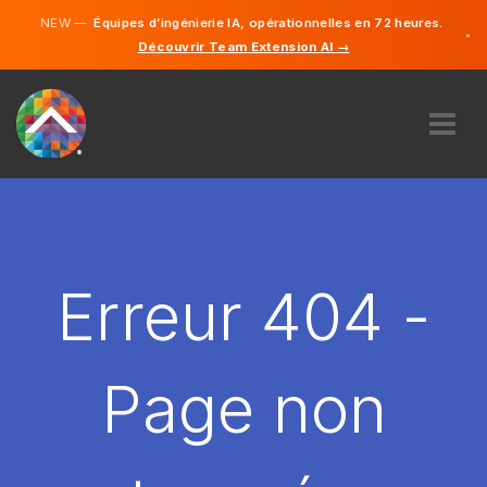
NEW —
Équipes d’ingénierie IA, opérationnelles en 72 heures.
×
Découvrir Team Extension AI →
Français
Anglais
À PROPOS DE NOUS
COMPÉTENCE
COMMENT ÇA MARCHE?
CARRIÈRES
Erreur 404 -
ENGAGER
FRANCE
Page non
FR
DÉMARRER