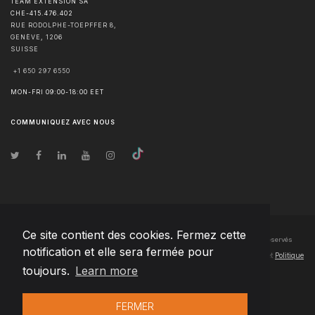
TEAM EXTENSION SA
CHE-415.476.402
RUE RODOLPHE-TOEPFFER 8,
GENÈVE
,
1206
SUISSE
+1 650 297 6550
MON-FRI 09:00-18:00 EET
COMMUNIQUEZ AVEC NOUS
Ce site contient des cookies. Fermez cette
© Droits d'auteur
2026
Team Extension SA France
- Tous les droits sont réservés
notification et elle sera fermée pour
Changelog
● En utilisant ce site, vous acceptez nos
Conditions d'utilisation
et
Politique
toujours.
Learn more
de confidentialité
FERMER