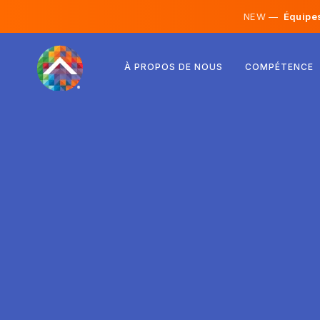
NEW —
Équipes 
Autriche
À PROPOS DE NOUS
COMPÉTENCE
Finlande
Islande
Luxembourg
Suède
Royaume-Uni
Albanie
Tchéquie
Hongrie
Macédoine du Nord