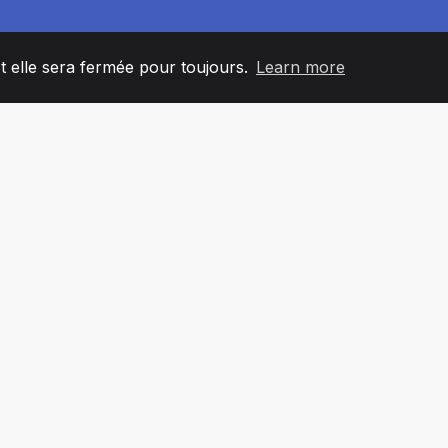
et elle sera fermée pour toujours.
Learn more
60
+36
7
L'ÉQUIPE
COUNTRIES
BUREA