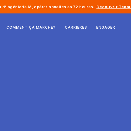
d’ingénierie IA, opérationnelles en 72 heures.
Découvrir Team 
Belgique
COMMENT ÇA MARCHE?
CARRIÈRES
ENGAGER
France
Irlande
Pays-Bas
Suisse
États-Unis
Bosnie-Herzégovine
Estonie
Lettonie
Moldavie