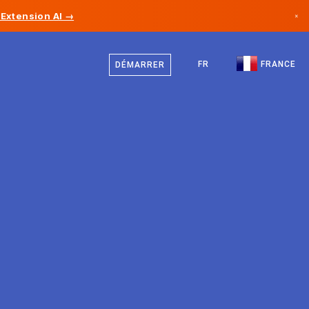
Extension AI →
×
Français
Canada
Anglais
FR
FRANCE
DÉMARRER
Allemagne
Liechtenstein
Norvège
Japon
Bulgarie
Croatie
Lituanie
Monténégro