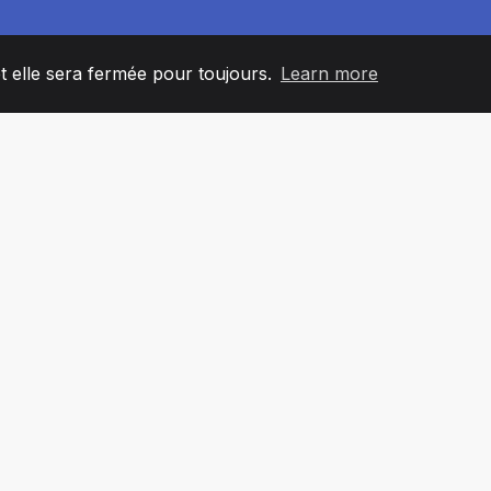
et elle sera fermée pour toujours.
Learn more
60
+36
7
L'ÉQUIPE
COUNTRIES
BUREA