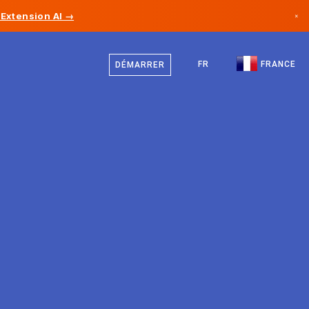
Extension AI →
×
Français
Canada
Anglais
FR
FRANCE
DÉMARRER
Allemagne
Liechtenstein
Norvège
Japon
Bulgarie
Croatie
Lituanie
Monténégro