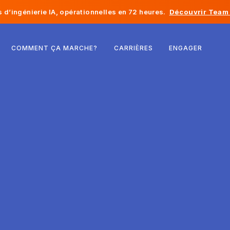
d’ingénierie IA, opérationnelles en 72 heures.
Découvrir Team 
Belgique
COMMENT ÇA MARCHE?
CARRIÈRES
ENGAGER
France
Irlande
Pays-Bas
Suisse
États-Unis
Bosnie-Herzégovine
Estonie
Lettonie
Moldavie