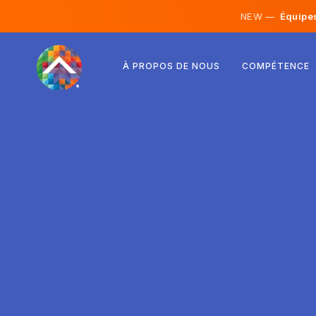
NEW —
Équipes 
Autriche
À PROPOS DE NOUS
COMPÉTENCE
Finlande
Islande
Luxembourg
Suède
Royaume-Uni
Albanie
Tchéquie
Hongrie
Macédoine du Nord