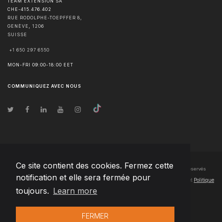
TEAM EXTENSION SA
CHE-415.476.402
RUE RODOLPHE-TOEPFFER 8,
GENÈVE
,
1206
SUISSE
+1 650 297 6550
MON-FRI 09:00-18:00 EET
COMMUNIQUEZ AVEC NOUS
Ce site contient des cookies. Fermez cette
© Droits d'auteur
2026
Team Extension SA France
- Tous les droits sont réservés
notification et elle sera fermée pour
Changelog
● En utilisant ce site, vous acceptez nos
Conditions d'utilisation
et
Politique
toujours.
Learn more
de confidentialité
FERMER