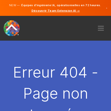
NEW —
Équipes d’ingénierie IA, opérationnelles en 72 heures.
×
Découvrir Team Extension AI →
Français
Anglais
À PROPOS DE NOUS
COMPÉTENCE
COMMENT ÇA MARCHE?
CARRIÈRES
Erreur 404 -
ENGAGER
FRANCE
Page non
FR
DÉMARRER