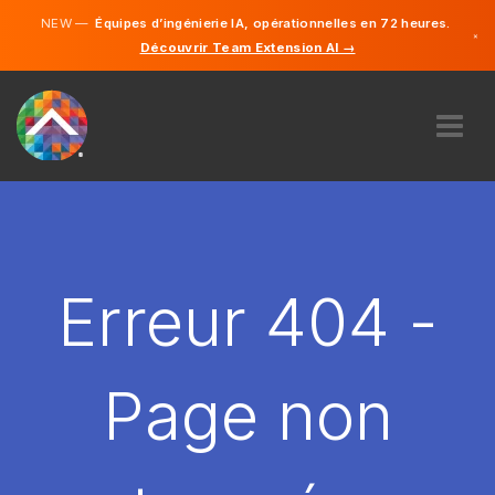
NEW —
Équipes d’ingénierie IA, opérationnelles en 72 heures.
×
Découvrir Team Extension AI →
Français
Anglais
À PROPOS DE NOUS
COMPÉTENCE
COMMENT ÇA MARCHE?
CARRIÈRES
Erreur 404 -
ENGAGER
FRANCE
Page non
FR
DÉMARRER