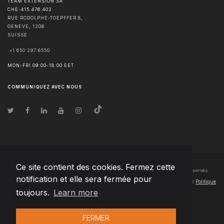
TEAM EXTENSION SA
CHE-415.476.402
RUE RODOLPHE-TOEPFFER 8,
GENÈVE
,
1206
SUISSE
+1 650 297 6550
MON-FRI 09:00-18:00 EET
COMMUNIQUEZ AVEC NOUS
Ce site contient des cookies. Fermez cette
© Droits d'auteur
2026
Team Extension SA France
- Tous les droits sont réservés
notification et elle sera fermée pour
Changelog
● En utilisant ce site, vous acceptez nos
Conditions d'utilisation
et
Politique
toujours.
Learn more
de confidentialité
FERMER