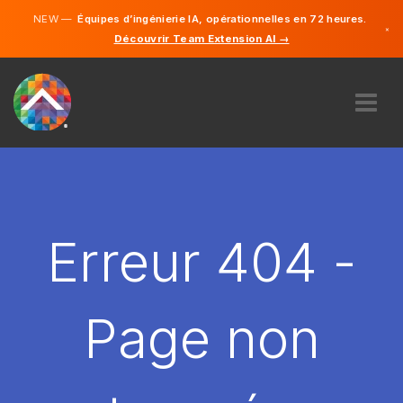
NEW —
Équipes d’ingénierie IA, opérationnelles en 72 heures.
×
Découvrir Team Extension AI →
Français
Anglais
À PROPOS DE NOUS
COMPÉTENCE
COMMENT ÇA MARCHE?
CARRIÈRES
Erreur 404 -
ENGAGER
FRANCE
Page non
FR
DÉMARRER