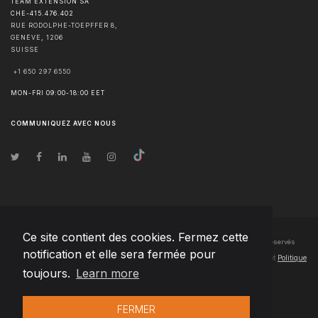
TEAM EXTENSION SA
CHE-415.476.402
RUE RODOLPHE-TOEPFFER 8,
GENÈVE
,
1206
SUISSE
+1 650 297 6550
MON-FRI 09:00-18:00 EET
COMMUNIQUEZ AVEC NOUS
Ce site contient des cookies. Fermez cette
© Droits d'auteur
2026
Team Extension SA France
- Tous les droits sont réservés
notification et elle sera fermée pour
Changelog
● En utilisant ce site, vous acceptez nos
Conditions d'utilisation
et
Politique
toujours.
Learn more
de confidentialité
FERMER