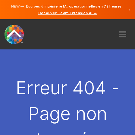
NEW —
Équipes d’ingénierie IA, opérationnelles en 72 heures.
×
Découvrir Team Extension AI →
Français
Anglais
À PROPOS DE NOUS
COMPÉTENCE
COMMENT ÇA MARCHE?
CARRIÈRES
Erreur 404 -
ENGAGER
FRANCE
Page non
FR
DÉMARRER