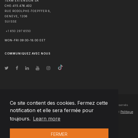
TEAM EXTENSION SA
CHE-415.476.402
RUE RODOLPHE-TOEPFFER 8,
GENÈVE
,
1206
SUISSE
+1 650 297 6550
MON-FRI 09:00-18:00 EET
COMMUNIQUEZ AVEC NOUS
Ce site contient des cookies. Fermez cette
© Droits d'auteur
2026
Team Extension SA France
- Tous les droits sont réservés
notification et elle sera fermée pour
Changelog
● En utilisant ce site, vous acceptez nos
Conditions d'utilisation
et
Politique
toujours.
Learn more
de confidentialité
FERMER