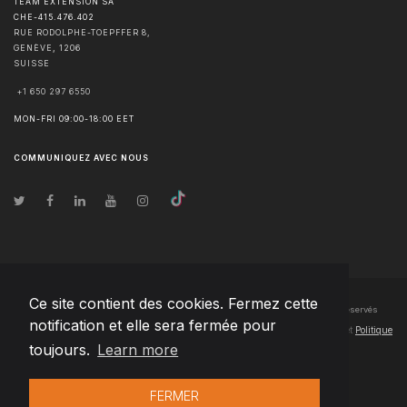
TEAM EXTENSION SA
CHE-415.476.402
RUE RODOLPHE-TOEPFFER 8,
GENÈVE
,
1206
SUISSE
+1 650 297 6550
MON-FRI 09:00-18:00 EET
COMMUNIQUEZ AVEC NOUS
Ce site contient des cookies. Fermez cette
© Droits d'auteur
2026
Team Extension SA France
- Tous les droits sont réservés
notification et elle sera fermée pour
Changelog
● En utilisant ce site, vous acceptez nos
Conditions d'utilisation
et
Politique
toujours.
Learn more
de confidentialité
FERMER