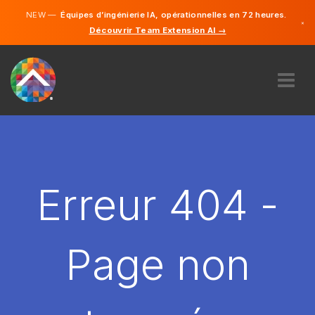
NEW —
Équipes d’ingénierie IA, opérationnelles en 72 heures.
×
Découvrir Team Extension AI →
Français
Anglais
À PROPOS DE NOUS
COMPÉTENCE
COMMENT ÇA MARCHE?
CARRIÈRES
Erreur 404 -
ENGAGER
FRANCE
Page non
FR
DÉMARRER