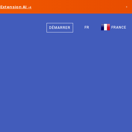
Extension AI →
×
Français
Canada
Anglais
FR
FRANCE
DÉMARRER
Allemagne
Liechtenstein
Norvège
Japon
Bulgarie
Croatie
Lituanie
Monténégro