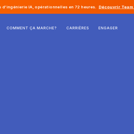
d’ingénierie IA, opérationnelles en 72 heures.
Découvrir Team 
Belgique
COMMENT ÇA MARCHE?
CARRIÈRES
ENGAGER
France
Irlande
Pays-Bas
Suisse
États-Unis
Bosnie-Herzégovine
Estonie
Lettonie
Moldavie