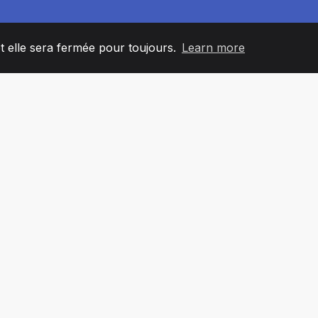
et elle sera fermée pour toujours.
Learn more
60
+36
7
L'ÉQUIPE
COUNTRIES
BUREA