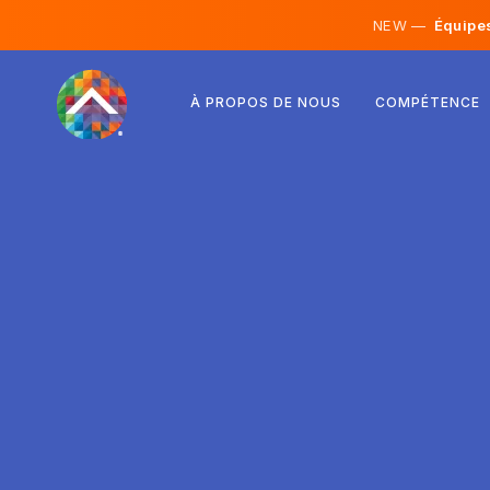
NEW —
Équipes 
Autriche
À PROPOS DE NOUS
COMPÉTENCE
Finlande
Islande
Luxembourg
Suède
Royaume-Uni
Albanie
Tchéquie
Hongrie
Macédoine du Nord