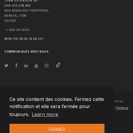
TEAM EXTENSION SA
CHE-415.476.402
RUE RODOLPHE-TOEPFFER 8,
GENÈVE
,
1206
SUISSE
+1 650 297 6550
MON-FRI 09:00-18:00 EET
COMMUNIQUEZ AVEC NOUS
Ce site contient des cookies. Fermez cette
© Droits d'auteur
2026
Team Extension SA France
- Tous les droits sont réservés
notification et elle sera fermée pour
Changelog
● En utilisant ce site, vous acceptez nos
Conditions d'utilisation
et
Politique
toujours.
Learn more
de confidentialité
FERMER