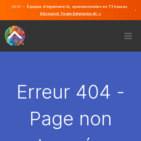
NEW —
Équipes d’ingénierie IA, opérationnelles en 72 heures.
×
Découvrir Team Extension AI →
Français
Anglais
À PROPOS DE NOUS
COMPÉTENCE
COMMENT ÇA MARCHE?
CARRIÈRES
Erreur 404 -
ENGAGER
FRANCE
Page non
FR
DÉMARRER