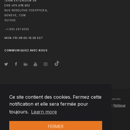
TEAM EXTENSION SA
CHE-415.476.402
RUE RODOLPHE-TOEPFFER 8,
GENÈVE
,
1206
SUISSE
+1 650 297 6550
MON-FRI 09:00-18:00 EET
COMMUNIQUEZ AVEC NOUS
Ce site contient des cookies. Fermez cette
© Droits d'auteur
2026
Team Extension SA France
- Tous les droits sont réservés
notification et elle sera fermée pour
Changelog
● En utilisant ce site, vous acceptez nos
Conditions d'utilisation
et
Politique
toujours.
Learn more
de confidentialité
FERMER