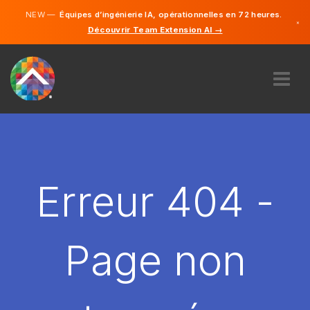
NEW —
Équipes d’ingénierie IA, opérationnelles en 72 heures.
×
Découvrir Team Extension AI →
Français
Anglais
À PROPOS DE NOUS
COMPÉTENCE
COMMENT ÇA MARCHE?
CARRIÈRES
Erreur 404 -
ENGAGER
FRANCE
Page non
FR
DÉMARRER