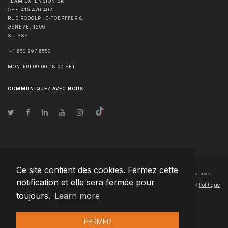
TEAM EXTENSION SA
CHE-415.476.402
RUE RODOLPHE-TOEPFFER 8,
GENÈVE
,
1206
SUISSE
+1 650 297 6550
MON-FRI 09:00-18:00 EET
COMMUNIQUEZ AVEC NOUS
Ce site contient des cookies. Fermez cette
© Droits d'auteur
2026
Team Extension SA France
- Tous les droits sont réservés
notification et elle sera fermée pour
Changelog
● En utilisant ce site, vous acceptez nos
Conditions d'utilisation
et
Politique
toujours.
Learn more
de confidentialité
FERMER