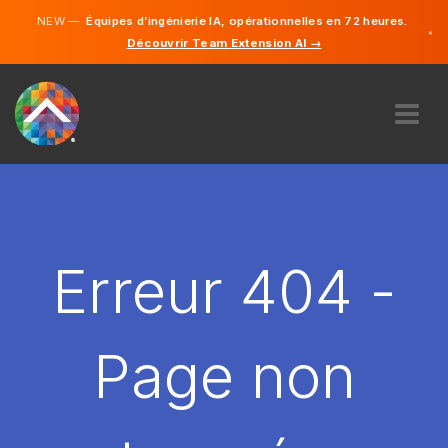
NEW —
Équipes d’ingénierie IA, opérationnelles en 72 heures.
×
Découvrir Team Extension AI →
Français
Anglais
À PROPOS DE NOUS
COMPÉTENCE
COMMENT ÇA MARCHE?
CARRIÈRES
Erreur 404 -
ENGAGER
FRANCE
Page non
FR
DÉMARRER