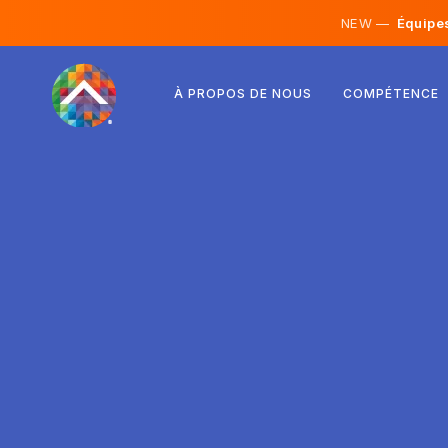
NEW —
Équipes 
Autriche
À PROPOS DE NOUS
COMPÉTENCE
Finlande
Islande
Luxembourg
Suède
Royaume-Uni
Albanie
Tchéquie
Hongrie
Macédoine du Nord