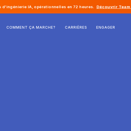
d’ingénierie IA, opérationnelles en 72 heures.
Découvrir Team 
Belgique
COMMENT ÇA MARCHE?
CARRIÈRES
ENGAGER
France
Irlande
Pays-Bas
Suisse
États-Unis
Bosnie-Herzégovine
Estonie
Lettonie
Moldavie