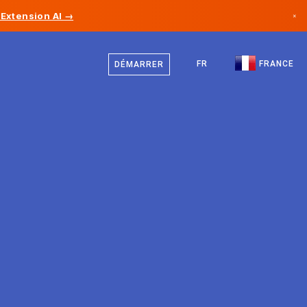
Extension AI →
×
Français
Canada
Anglais
FR
FRANCE
DÉMARRER
Allemagne
Liechtenstein
Norvège
Japon
Bulgarie
Croatie
Lituanie
Monténégro