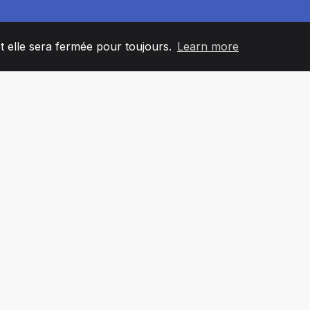
et elle sera fermée pour toujours.
Learn more
60
+36
7
L'ÉQUIPE
COUNTRIES
BUREA