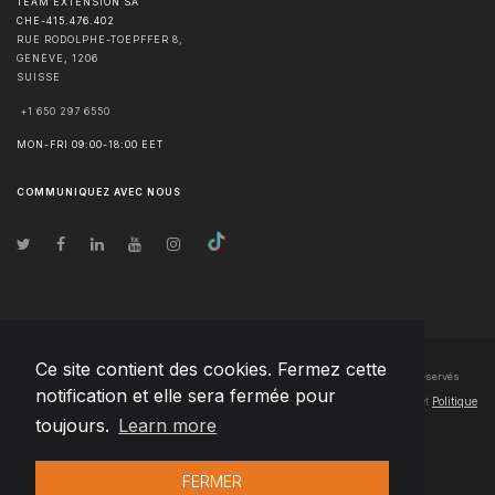
TEAM EXTENSION SA
CHE-415.476.402
RUE RODOLPHE-TOEPFFER 8,
GENÈVE
,
1206
SUISSE
+1 650 297 6550
MON-FRI 09:00-18:00 EET
COMMUNIQUEZ AVEC NOUS
Ce site contient des cookies. Fermez cette
© Droits d'auteur
2026
Team Extension SA France
- Tous les droits sont réservés
notification et elle sera fermée pour
Changelog
● En utilisant ce site, vous acceptez nos
Conditions d'utilisation
et
Politique
toujours.
Learn more
de confidentialité
FERMER