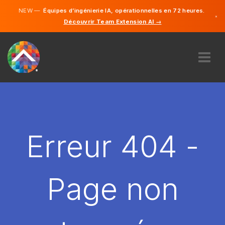
NEW —
Équipes d’ingénierie IA, opérationnelles en 72 heures.
×
Découvrir Team Extension AI →
Français
Anglais
À PROPOS DE NOUS
COMPÉTENCE
COMMENT ÇA MARCHE?
CARRIÈRES
Erreur 404 -
ENGAGER
FRANCE
Page non
FR
DÉMARRER