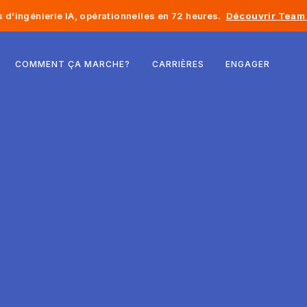
d’ingénierie IA, opérationnelles en 72 heures.
Découvrir Team 
Belgique
COMMENT ÇA MARCHE?
CARRIÈRES
ENGAGER
France
Irlande
Pays-Bas
Suisse
États-Unis
Bosnie-Herzégovine
Estonie
Lettonie
Moldavie