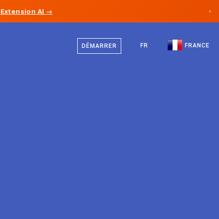
Extension AI →
×
Français
Canada
Anglais
FR
FRANCE
DÉMARRER
Allemagne
Liechtenstein
Norvège
Japon
Bulgarie
Croatie
Lituanie
Monténégro