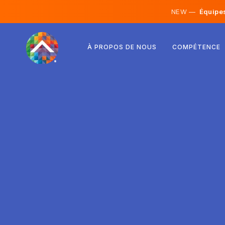
NEW —
Équipes 
Autriche
À PROPOS DE NOUS
COMPÉTENCE
Finlande
Islande
Luxembourg
Suède
Royaume-Uni
Albanie
Tchéquie
Hongrie
Macédoine du Nord