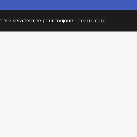
et elle sera fermée pour toujours.
Learn more
60
+36
7
L'ÉQUIPE
COUNTRIES
BUREA