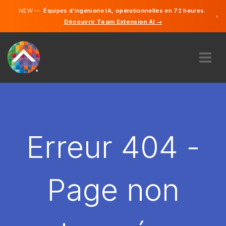
NEW —
Équipes d’ingénierie IA, opérationnelles en 72 heures.
×
Découvrir Team Extension AI →
Français
Anglais
À PROPOS DE NOUS
COMPÉTENCE
COMMENT ÇA MARCHE?
CARRIÈRES
Erreur 404 -
ENGAGER
FRANCE
Page non
FR
DÉMARRER