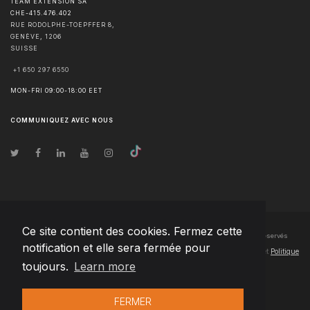
TEAM EXTENSION SA
CHE-415.476.402
RUE RODOLPHE-TOEPFFER 8,
GENÈVE
,
1206
SUISSE
+1 650 297 6550
MON-FRI 09:00-18:00 EET
COMMUNIQUEZ AVEC NOUS
Ce site contient des cookies. Fermez cette
© Droits d'auteur
2026
Team Extension SA France
- Tous les droits sont réservés
notification et elle sera fermée pour
Changelog
● En utilisant ce site, vous acceptez nos
Conditions d'utilisation
et
Politique
toujours.
Learn more
de confidentialité
FERMER