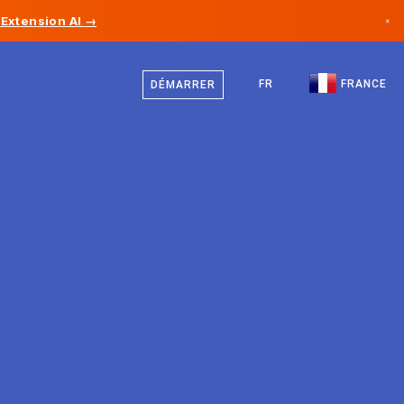
Extension AI →
×
Français
Canada
Anglais
FR
FRANCE
DÉMARRER
Allemagne
Liechtenstein
Norvège
Japon
Bulgarie
Croatie
Lituanie
Monténégro