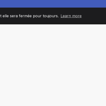
et elle sera fermée pour toujours.
Learn more
60
+36
7
L'ÉQUIPE
COUNTRIES
BUREA