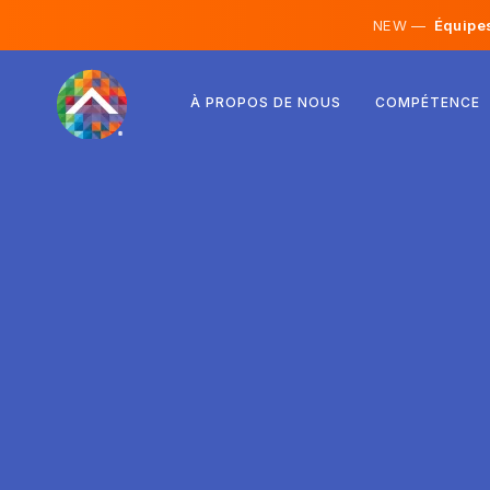
NEW —
Équipes 
Autriche
À PROPOS DE NOUS
COMPÉTENCE
Finlande
Islande
Luxembourg
Suède
Royaume-Uni
Albanie
Tchéquie
Hongrie
Macédoine du Nord