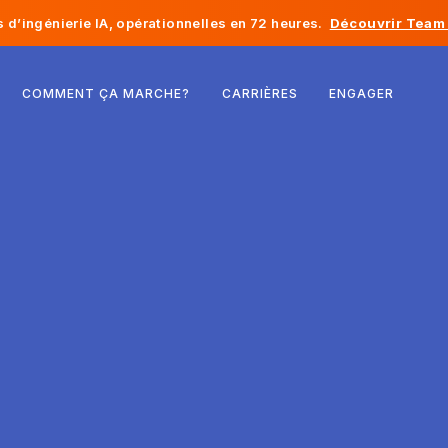
d’ingénierie IA, opérationnelles en 72 heures.
Découvrir Team 
Belgique
COMMENT ÇA MARCHE?
CARRIÈRES
ENGAGER
France
Irlande
Pays-Bas
Suisse
États-Unis
Bosnie-Herzégovine
Estonie
Lettonie
Moldavie