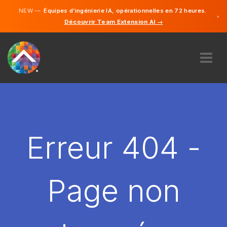
NEW —
Équipes d’ingénierie IA, opérationnelles en 72 heures.
×
Découvrir Team Extension AI →
Français
Anglais
À PROPOS DE NOUS
COMPÉTENCE
COMMENT ÇA MARCHE?
CARRIÈRES
Erreur 404 -
ENGAGER
FRANCE
Page non
FR
DÉMARRER