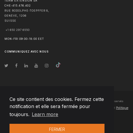
TEAM EXTENSION SA
CHE-415.476.402
RUE RODOLPHE-TOEPFFER 8,
GENÈVE
,
1206
SUISSE
+1 650 297 6550
MON-FRI 09:00-18:00 EET
COMMUNIQUEZ AVEC NOUS
Ce site contient des cookies. Fermez cette
© Droits d'auteur
2026
Team Extension SA France
- Tous les droits sont réservés
notification et elle sera fermée pour
Changelog
● En utilisant ce site, vous acceptez nos
Conditions d'utilisation
et
Politique
toujours.
Learn more
de confidentialité
FERMER