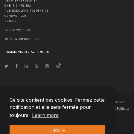
TEAM EXTENSION SA
CHE-415.476.402
RUE RODOLPHE-TOEPFFER 8,
GENÈVE
,
1206
SUISSE
+1 650 297 6550
MON-FRI 09:00-18:00 EET
COMMUNIQUEZ AVEC NOUS
Ce site contient des cookies. Fermez cette
© Droits d'auteur
2026
Team Extension SA France
- Tous les droits sont réservés
notification et elle sera fermée pour
Changelog
● En utilisant ce site, vous acceptez nos
Conditions d'utilisation
et
Politique
toujours.
Learn more
de confidentialité
FERMER