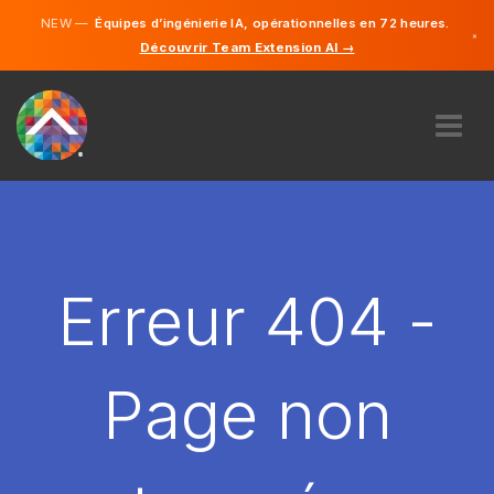
NEW —
Équipes d’ingénierie IA, opérationnelles en 72 heures.
×
Découvrir Team Extension AI →
Français
Anglais
À PROPOS DE NOUS
COMPÉTENCE
COMMENT ÇA MARCHE?
CARRIÈRES
Erreur 404 -
ENGAGER
FRANCE
Page non
FR
DÉMARRER