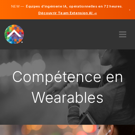
NEW —
Équipes d’ingénierie IA, opérationnelles en 72 heures.
×
Découvrir Team Extension AI →
Français
Anglais
À PROPOS DE NOUS
COMPÉTENCE
COMMENT ÇA MARCHE?
Compétence en
CARRIÈRES
ENGAGER
Wearables
FRANCE
FR
DÉMARRER