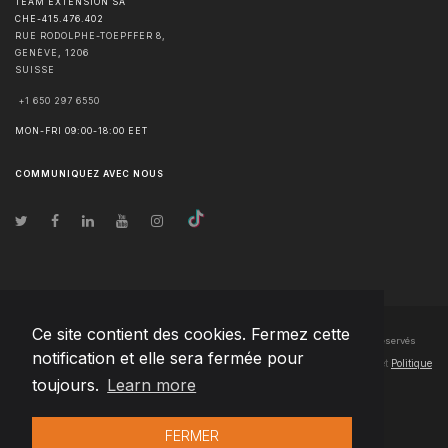
TEAM EXTENSION SA
CHE-415.476.402
RUE RODOLPHE-TOEPFFER 8,
GENÈVE
,
1206
SUISSE
+1 650 297 6550
MON-FRI 09:00-18:00 EET
COMMUNIQUEZ AVEC NOUS
Ce site contient des cookies. Fermez cette
© Droits d'auteur
2026
Team Extension SA France
- Tous les droits sont réservés
notification et elle sera fermée pour
Changelog
● En utilisant ce site, vous acceptez nos
Conditions d'utilisation
et
Politique
toujours.
Learn more
de confidentialité
FERMER