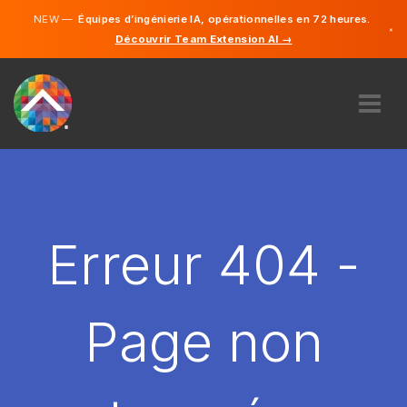
NEW —
Équipes d’ingénierie IA, opérationnelles en 72 heures.
×
Découvrir Team Extension AI →
Français
Anglais
À PROPOS DE NOUS
COMPÉTENCE
COMMENT ÇA MARCHE?
CARRIÈRES
Erreur 404 -
ENGAGER
FRANCE
Page non
FR
DÉMARRER