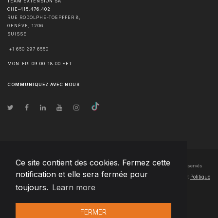
TEAM EXTENSION SA
CHE-415.476.402
RUE RODOLPHE-TOEPFFER 8,
GENÈVE
,
1206
SUISSE
+1 650 297 6550
MON-FRI 09:00-18:00 EET
COMMUNIQUEZ AVEC NOUS
Ce site contient des cookies. Fermez cette
© Droits d'auteur
2026
Team Extension SA France
- Tous les droits sont réservés
notification et elle sera fermée pour
Changelog
● En utilisant ce site, vous acceptez nos
Conditions d'utilisation
et
Politique
toujours.
Learn more
de confidentialité
FERMER