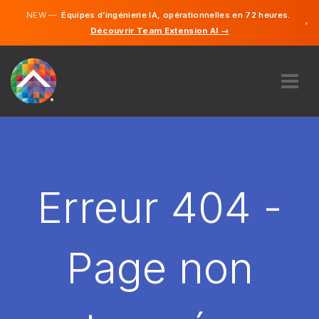
NEW —
Équipes d’ingénierie IA, opérationnelles en 72 heures.
×
Découvrir Team Extension AI →
Français
Anglais
À PROPOS DE NOUS
COMPÉTENCE
COMMENT ÇA MARCHE?
CARRIÈRES
Erreur 404 -
ENGAGER
FRANCE
Page non
FR
DÉMARRER