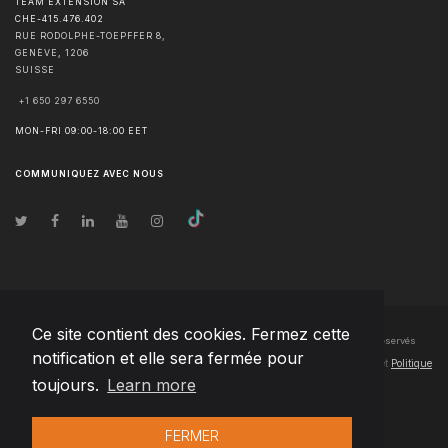
TEAM EXTENSION SA
CHE-415.476.402
RUE RODOLPHE-TOEPFFER 8,
GENÈVE
,
1206
SUISSE
+1 650 297 6550
MON-FRI 09:00-18:00 EET
COMMUNIQUEZ AVEC NOUS
Ce site contient des cookies. Fermez cette
© Droits d'auteur
2026
Team Extension SA France
- Tous les droits sont réservés
notification et elle sera fermée pour
Changelog
● En utilisant ce site, vous acceptez nos
Conditions d'utilisation
et
Politique
toujours.
Learn more
de confidentialité
FERMER