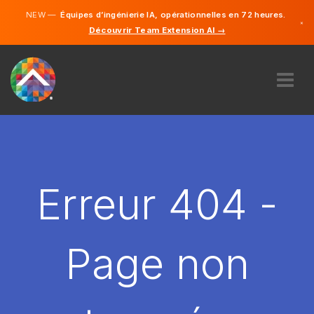
NEW —
Équipes d’ingénierie IA, opérationnelles en 72 heures.
×
Découvrir Team Extension AI →
Français
Anglais
À PROPOS DE NOUS
COMPÉTENCE
COMMENT ÇA MARCHE?
CARRIÈRES
Erreur 404 -
ENGAGER
FRANCE
Page non
FR
DÉMARRER