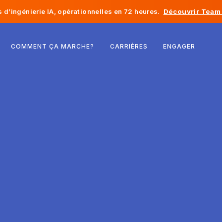
d’ingénierie IA, opérationnelles en 72 heures.
Découvrir Team 
Belgique
COMMENT ÇA MARCHE?
CARRIÈRES
ENGAGER
France
Irlande
Pays-Bas
Suisse
États-Unis
Bosnie-Herzégovine
Estonie
Lettonie
Moldavie