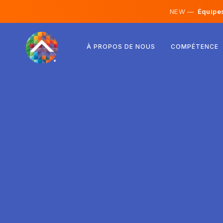
NEW —
Équipes 
Autriche
À PROPOS DE NOUS
COMPÉTENCE
Finlande
Islande
Luxembourg
Suède
Royaume-Uni
Albanie
Tchéquie
Hongrie
Macédoine du Nord