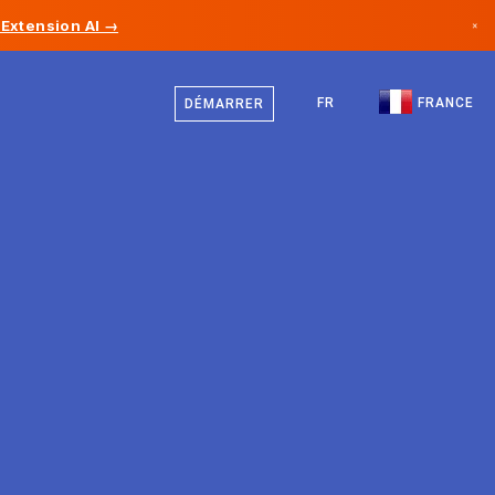
Extension AI →
×
Français
Canada
Anglais
FR
FRANCE
DÉMARRER
Allemagne
Liechtenstein
Norvège
Japon
Bulgarie
Croatie
Lituanie
Monténégro