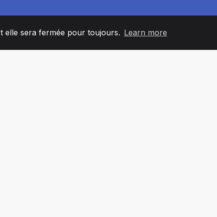
et elle sera fermée pour toujours.
Learn more
60
+36
7
L'ÉQUIPE
COUNTRIES
BUREA