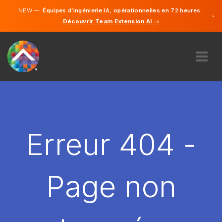
NEW —
Équipes d’ingénierie IA, opérationnelles en 72 heures.
×
Découvrir Team Extension AI →
Français
Anglais
À PROPOS DE NOUS
COMPÉTENCE
COMMENT ÇA MARCHE?
CARRIÈRES
Erreur 404 -
ENGAGER
FRANCE
Page non
FR
DÉMARRER