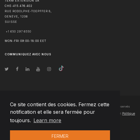
TEAM EXTENSION SA
CHE-415.476.402
RUE RODOLPHE-TOEPFFER 8,
GENÈVE
,
1206
SUISSE
+1 650 297 6550
MON-FRI 09:00-18:00 EET
COMMUNIQUEZ AVEC NOUS
Ce site contient des cookies. Fermez cette
© Droits d'auteur
2026
Team Extension SA France
- Tous les droits sont réservés
notification et elle sera fermée pour
Changelog
● En utilisant ce site, vous acceptez nos
Conditions d'utilisation
et
Politique
toujours.
Learn more
de confidentialité
FERMER