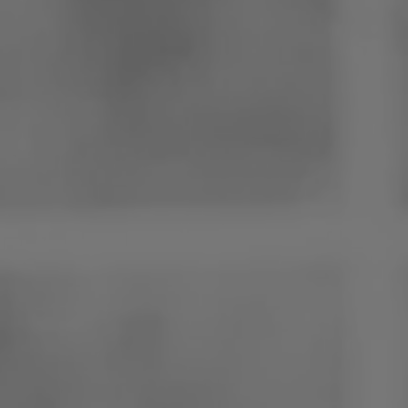
Pologne
Slovénie
Viêt Nam