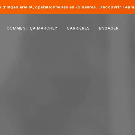
d’ingénierie IA, opérationnelles en 72 heures.
Découvrir Team 
Belgique
COMMENT ÇA MARCHE?
CARRIÈRES
ENGAGER
France
Irlande
Pays-Bas
Suisse
États-Unis
Bosnie-Herzégovine
Estonie
Lettonie
Moldavie