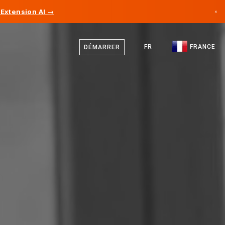
Extension AI →
×
Français
Canada
Anglais
FR
FRANCE
DÉMARRER
Allemagne
Liechtenstein
Norvège
Japon
Bulgarie
Croatie
Lituanie
Monténégro