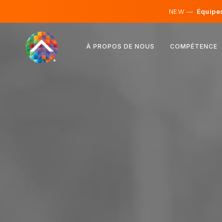
NEW —
Équipes 
Autriche
À PROPOS DE NOUS
COMPÉTENCE
Finlande
Islande
Luxembourg
Suède
Royaume-Uni
Albanie
Tchéquie
Hongrie
Macédoine du Nord