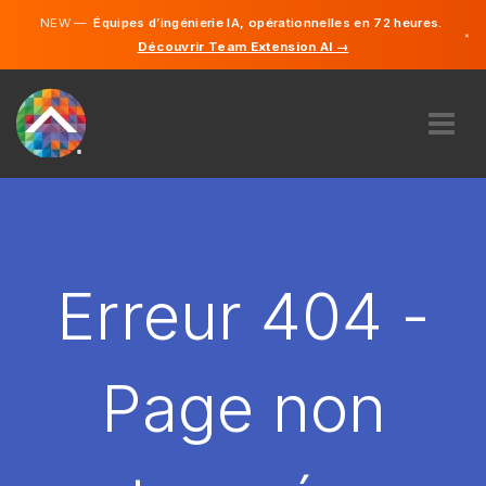
NEW —
Équipes d’ingénierie IA, opérationnelles en 72 heures.
×
Découvrir Team Extension AI →
Français
Anglais
À PROPOS DE NOUS
COMPÉTENCE
COMMENT ÇA MARCHE?
CARRIÈRES
Erreur 404 -
ENGAGER
FRANCE
Page non
FR
DÉMARRER