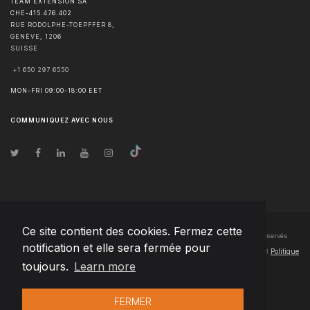
TEAM EXTENSION SA
CHE-415.476.402
RUE RODOLPHE-TOEPFFER 8,
GENÈVE
,
1206
SUISSE
+1 650 297 6550
MON-FRI 09:00-18:00 EET
COMMUNIQUEZ AVEC NOUS
Ce site contient des cookies. Fermez cette
© Droits d'auteur
2026
Team Extension SA France
- Tous les droits sont réservés
notification et elle sera fermée pour
Changelog
● En utilisant ce site, vous acceptez nos
Conditions d'utilisation
et
Politique
toujours.
Learn more
de confidentialité
FERMER