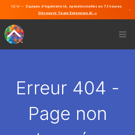
NEW —
Équipes d’ingénierie IA, opérationnelles en 72 heures.
×
Découvrir Team Extension AI →
Français
Anglais
À PROPOS DE NOUS
COMPÉTENCE
COMMENT ÇA MARCHE?
CARRIÈRES
Erreur 404 -
ENGAGER
FRANCE
Page non
FR
DÉMARRER