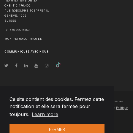
TEAM EXTENSION SA
CHE-415.476.402
RUE RODOLPHE-TOEPFFER 8,
GENÈVE
,
1206
SUISSE
+1 650 297 6550
MON-FRI 09:00-18:00 EET
COMMUNIQUEZ AVEC NOUS
Ce site contient des cookies. Fermez cette
© Droits d'auteur
2026
Team Extension SA France
- Tous les droits sont réservés
notification et elle sera fermée pour
Changelog
● En utilisant ce site, vous acceptez nos
Conditions d'utilisation
et
Politique
toujours.
Learn more
de confidentialité
FERMER