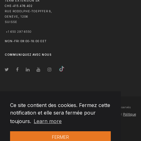
TEAM EXTENSION SA
CHE-415.476.402
RUE RODOLPHE-TOEPFFER 8,
GENÈVE
,
1206
SUISSE
+1 650 297 6550
MON-FRI 09:00-18:00 EET
COMMUNIQUEZ AVEC NOUS
Ce site contient des cookies. Fermez cette
© Droits d'auteur
2026
Team Extension SA France
- Tous les droits sont réservés
notification et elle sera fermée pour
Changelog
● En utilisant ce site, vous acceptez nos
Conditions d'utilisation
et
Politique
toujours.
Learn more
de confidentialité
FERMER