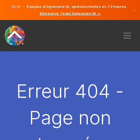
NEW —
Équipes d’ingénierie IA, opérationnelles en 72 heures.
×
Découvrir Team Extension AI →
Français
Anglais
À PROPOS DE NOUS
COMPÉTENCE
COMMENT ÇA MARCHE?
CARRIÈRES
Erreur 404 -
ENGAGER
FRANCE
Page non
FR
DÉMARRER