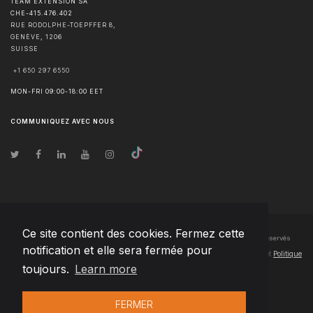
TEAM EXTENSION SA
CHE-415.476.402
RUE RODOLPHE-TOEPFFER 8,
GENÈVE
,
1206
SUISSE
+1 650 297 6550
MON-FRI 09:00-18:00 EET
COMMUNIQUEZ AVEC NOUS
Ce site contient des cookies. Fermez cette
© Droits d'auteur
2026
Team Extension SA France
- Tous les droits sont réservés
notification et elle sera fermée pour
Changelog
● En utilisant ce site, vous acceptez nos
Conditions d'utilisation
et
Politique
toujours.
Learn more
de confidentialité
FERMER