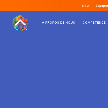
NEW —
Équipes 
Autriche
À PROPOS DE NOUS
COMPÉTENCE
Finlande
Islande
Luxembourg
Suède
Royaume-Uni
Albanie
Tchéquie
Hongrie
Macédoine du Nord