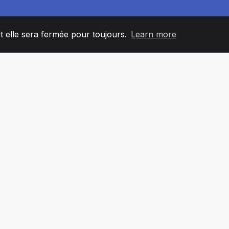
et elle sera fermée pour toujours.
Learn more
60
+36
7
L'ÉQUIPE
COUNTRIES
BUREA