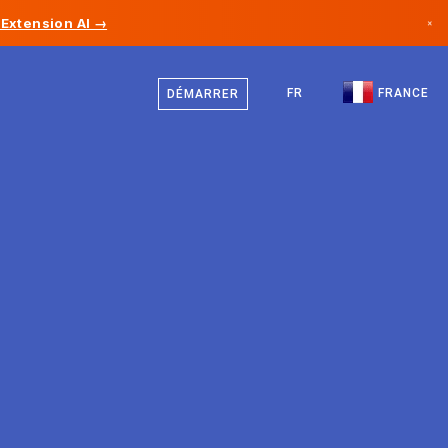
Extension AI →
×
Français
Canada
Anglais
FR
FRANCE
DÉMARRER
Allemagne
Liechtenstein
Norvège
Japon
Bulgarie
Croatie
Lituanie
Monténégro