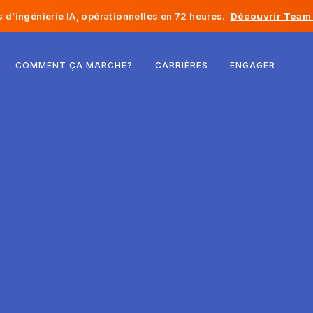
d’ingénierie IA, opérationnelles en 72 heures.
Découvrir Team 
Belgique
COMMENT ÇA MARCHE?
CARRIÈRES
ENGAGER
France
Irlande
Pays-Bas
Suisse
États-Unis
Bosnie-Herzégovine
Estonie
Lettonie
Moldavie