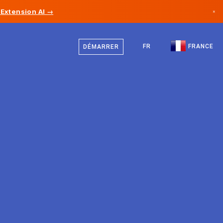
Extension AI →
×
Français
Canada
Anglais
FR
FRANCE
DÉMARRER
Allemagne
Liechtenstein
Norvège
Japon
Bulgarie
Croatie
Lituanie
Monténégro