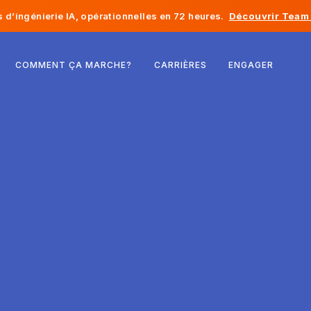
d’ingénierie IA, opérationnelles en 72 heures.
Découvrir Team 
Belgique
COMMENT ÇA MARCHE?
CARRIÈRES
ENGAGER
France
Irlande
Pays-Bas
Suisse
États-Unis
Bosnie-Herzégovine
Estonie
Lettonie
Moldavie