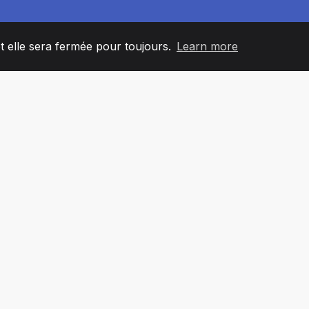
et elle sera fermée pour toujours.
Learn more
60
+36
7
L'ÉQUIPE
COUNTRIES
BUREA