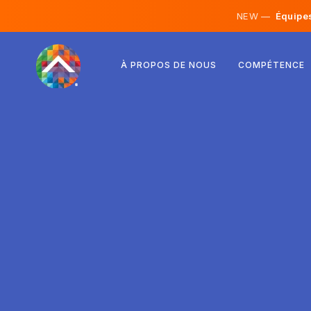
NEW —
Équipes 
Autriche
À PROPOS DE NOUS
COMPÉTENCE
Finlande
Islande
Luxembourg
Suède
Royaume-Uni
Albanie
Tchéquie
Hongrie
Macédoine du Nord