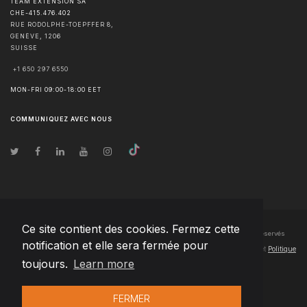
TEAM EXTENSION SA
CHE-415.476.402
RUE RODOLPHE-TOEPFFER 8,
GENÈVE
,
1206
SUISSE
+1 650 297 6550
MON-FRI 09:00-18:00 EET
COMMUNIQUEZ AVEC NOUS
Ce site contient des cookies. Fermez cette
© Droits d'auteur
2026
Team Extension SA France
- Tous les droits sont réservés
notification et elle sera fermée pour
Changelog
● En utilisant ce site, vous acceptez nos
Conditions d'utilisation
et
Politique
toujours.
Learn more
de confidentialité
FERMER