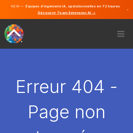
NEW —
Équipes d’ingénierie IA, opérationnelles en 72 heures.
×
Découvrir Team Extension AI →
Français
Anglais
À PROPOS DE NOUS
COMPÉTENCE
COMMENT ÇA MARCHE?
CARRIÈRES
Erreur 404 -
ENGAGER
FRANCE
Page non
FR
DÉMARRER