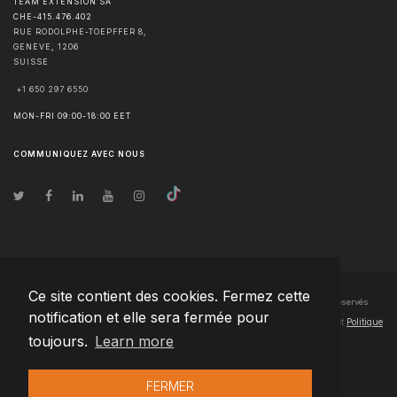
TEAM EXTENSION SA
CHE-415.476.402
RUE RODOLPHE-TOEPFFER 8,
GENÈVE
,
1206
SUISSE
+1 650 297 6550
MON-FRI 09:00-18:00 EET
COMMUNIQUEZ AVEC NOUS
Ce site contient des cookies. Fermez cette
© Droits d'auteur
2026
Team Extension SA France
- Tous les droits sont réservés
notification et elle sera fermée pour
Changelog
● En utilisant ce site, vous acceptez nos
Conditions d'utilisation
et
Politique
toujours.
Learn more
de confidentialité
FERMER