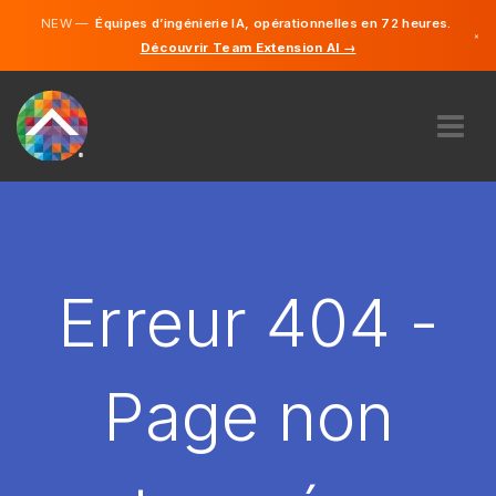
NEW —
Équipes d’ingénierie IA, opérationnelles en 72 heures.
×
Découvrir Team Extension AI →
Français
Anglais
À PROPOS DE NOUS
COMPÉTENCE
COMMENT ÇA MARCHE?
CARRIÈRES
Erreur 404 -
ENGAGER
FRANCE
Page non
FR
DÉMARRER