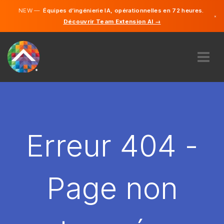
NEW —
Équipes d’ingénierie IA, opérationnelles en 72 heures.
×
Découvrir Team Extension AI →
Français
Anglais
À PROPOS DE NOUS
COMPÉTENCE
COMMENT ÇA MARCHE?
CARRIÈRES
Erreur 404 -
ENGAGER
FRANCE
Page non
FR
DÉMARRER