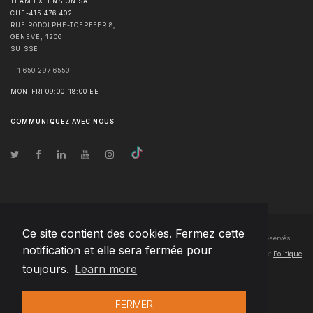
TEAM EXTENSION SA
CHE-415.476.402
RUE RODOLPHE-TOEPFFER 8,
GENÈVE
,
1206
SUISSE
+1 650 297 6550
MON-FRI 09:00-18:00 EET
COMMUNIQUEZ AVEC NOUS
Ce site contient des cookies. Fermez cette
© Droits d'auteur
2026
Team Extension SA France
- Tous les droits sont réservés
notification et elle sera fermée pour
Changelog
● En utilisant ce site, vous acceptez nos
Conditions d'utilisation
et
Politique
toujours.
Learn more
de confidentialité
FERMER