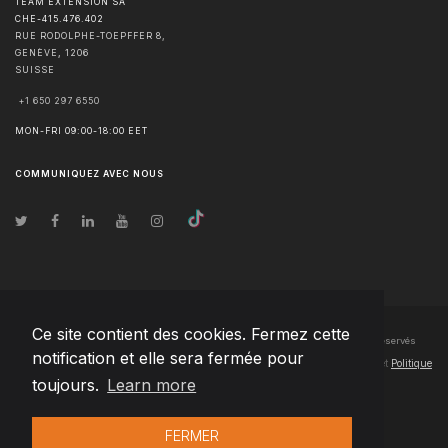
TEAM EXTENSION SA
CHE-415.476.402
RUE RODOLPHE-TOEPFFER 8,
GENÈVE
,
1206
SUISSE
+1 650 297 6550
MON-FRI 09:00-18:00 EET
COMMUNIQUEZ AVEC NOUS
Ce site contient des cookies. Fermez cette
© Droits d'auteur
2026
Team Extension SA France
- Tous les droits sont réservés
notification et elle sera fermée pour
Changelog
● En utilisant ce site, vous acceptez nos
Conditions d'utilisation
et
Politique
toujours.
Learn more
de confidentialité
FERMER