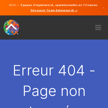
NEW —
Équipes d’ingénierie IA, opérationnelles en 72 heures.
×
Découvrir Team Extension AI →
Français
Anglais
À PROPOS DE NOUS
COMPÉTENCE
COMMENT ÇA MARCHE?
CARRIÈRES
Erreur 404 -
ENGAGER
FRANCE
Page non
FR
DÉMARRER